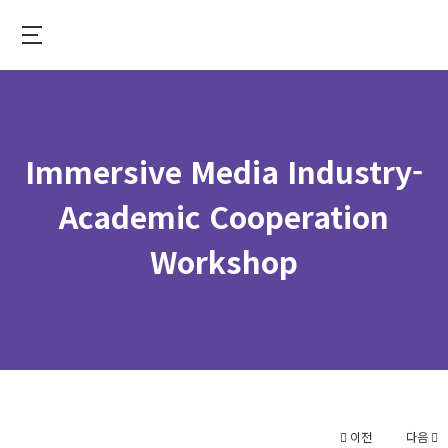
Skip
to
중
main
앙
content
대
학
Immersive Media Industry-
교
가
Academic Cooperation
상
Workshop
융
합
대
학
이전
다음