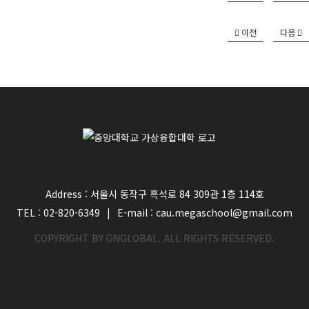
이전
다음
Address : 서울시 동작구 흑석로 84 309관 1층 114호
TEL : 02-820-6349
|
E-mail : cau.megaschool@gmail.com
COPYRIGHT BY GNGLOBAL. ALL RIGHTS RESERVED.