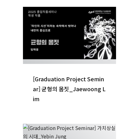
[Graduation Project Semin
ar] 균형의 몸짓_Jaewoong L
im