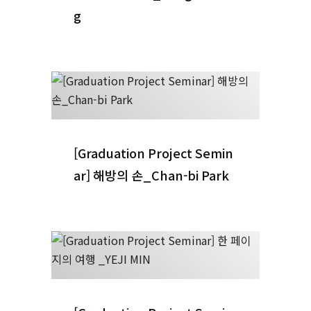
g
[Graduation Project Semin
ar] 해방의 손_Chan-bi Park