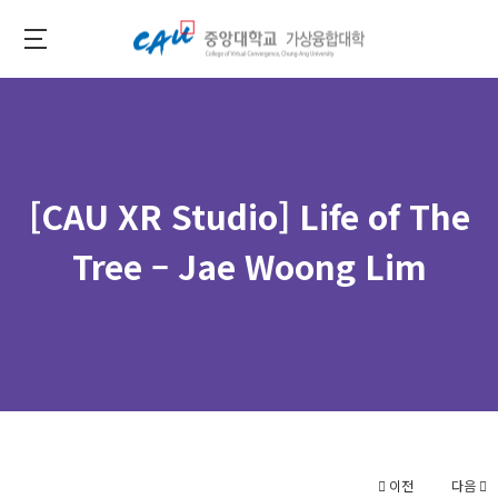
Skip
to
중
main
앙
content
대
학
교
[CAU XR Studio] Life of The
가
상
Tree – Jae Woong Lim
융
합
대
학
이전
다음