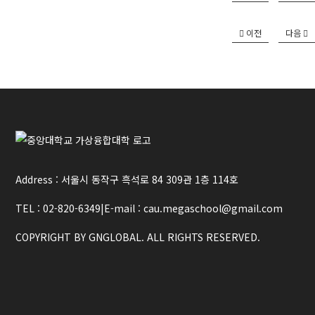
이전
다음
Address : 서울시 동작구 흑석로 84 309관 1층 114호
TEL : 02-820-6349
|
E-mail : cau.megaschool@gmail.com
COPYRIGHT BY GNGLOBAL. ALL RIGHTS RESERVED.