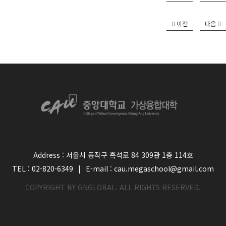
이전
다음
Address : 서울시 동작구 흑석로 84 309관 1층 114호
TEL : 02-820-6349
|
E-mail : cau.megaschool@gmail.com
COPYRIGHT BY GNGLOBAL. ALL RIGHTS RESERVED.