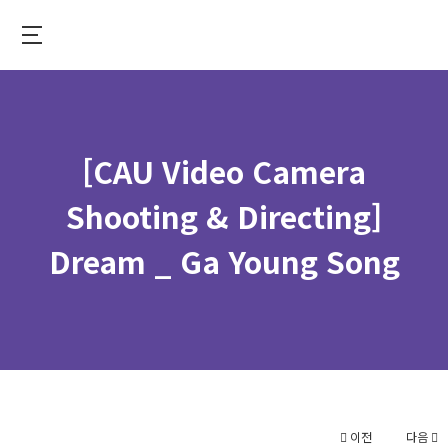
Skip
to
중
main
앙
content
대
학
[CAU Video Camera
교
가
Shooting & Directing]
상
Dream _ Ga Young Song
융
합
대
학
이전
다음