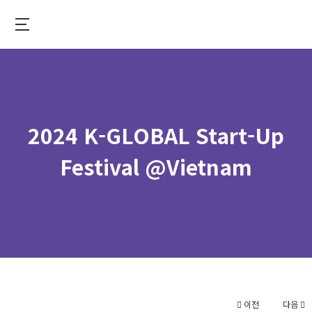
Skip
to
중
main
앙
content
대
학
교
2024 K-GLOBAL Start-Up
가
상
Festival @Vietnam
융
합
대
학
이전
다음