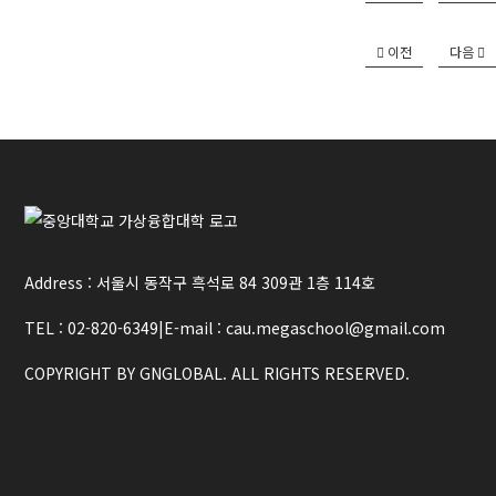
이전
다음
Address : 서울시 동작구 흑석로 84 309관 1층 114호
TEL : 02-820-6349
|
E-mail : cau.megaschool@gmail.com
COPYRIGHT BY GNGLOBAL. ALL RIGHTS RESERVED.