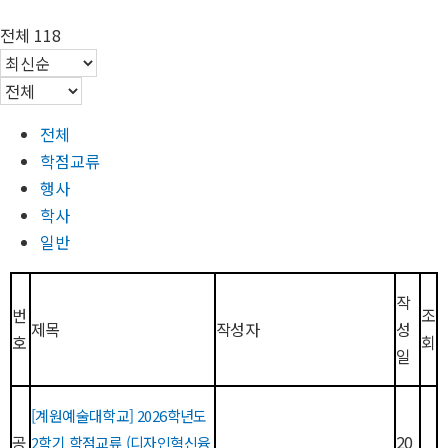
전체 118
전체
학점교류
행사
학사
일반
작
번
조
제목
작성자
성
호
회
일
[계원예술대학교] 2026학년도
공
20
2학기 학점교류 (디자인혁신융