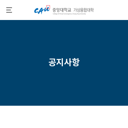
Skip
to
중
main
앙
content
대
학
교
가
공지사항
상
융
합
대
학