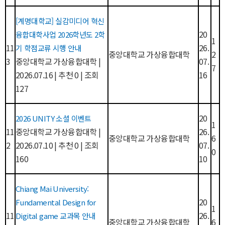
[계명대학교] 실감미디어 혁신
20
융합대학사업 2026학년도 2학
1
11
26.
기 학점교류 시행 안내
중앙대학교 가상융합대학
2
3
중앙대학교 가상융합대학
|
07.
7
2026.07.16
|
추천 0
|
조회
16
127
20
2026 UNITY 소셜 이벤트
1
11
중앙대학교 가상융합대학
|
26.
중앙대학교 가상융합대학
6
2
2026.07.10
|
추천 0
|
조회
07.
0
160
10
Chiang Mai University:
20
Fundamental Design for
1
11
26.
Digital game 교과목 안내
중앙대학교 가상융합대학
6