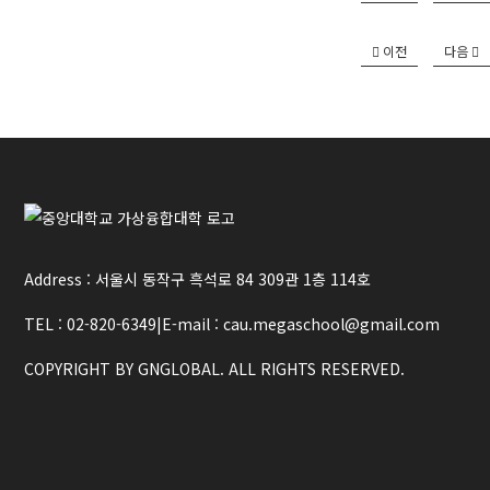
이전
다음
Address : 서울시 동작구 흑석로 84 309관 1층 114호
TEL : 02-820-6349
|
E-mail : cau.megaschool@gmail.com
COPYRIGHT BY GNGLOBAL. ALL RIGHTS RESERVED.