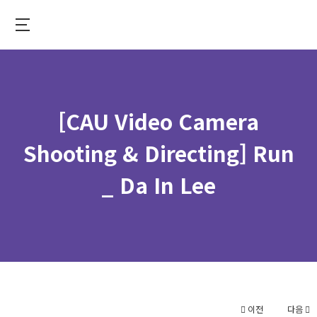
Skip
to
중
main
앙
content
대
학
[CAU Video Camera
교
가
Shooting & Directing] Run
상
_ Da In Lee
융
합
대
학
이전
다음