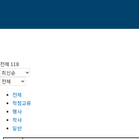
전체 118
전체
학점교류
행사
학사
일반