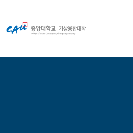
Skip
to
main
중
content
앙
대
학
교
가
상
융
합
대
학